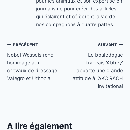
pour les animaux et son expertise en
journalisme pour créer des articles
qui éclairent et célèbrent la vie de
nos compagnons à quatre pattes.
Navigation
PRÉCÉDENT
SUIVANT
Isobel Wessels rend
Le bouledogue
de
hommage aux
français ‘Abbey’
l’article
chevaux de dressage
apporte une grande
Valegro et Uthopia
attitude à l’AKC RACH
Invitational
A lire également