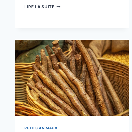
POURQUOI
LIRE LA SUITE
LES
MÈRES
CHATTES
ATTAQUENT-
ELLES
LEURS
CHATONS
PLUS
ÂGÉS
?
7
RAISONS
VÉRIFIÉES
PAR
LE
VÉTÉRINAIRE
PETITS ANIMAUX