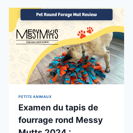
DENTAL
CHEWS
REVIEW
2025:
UN
REGARD
APPROUVÉ
PAR
LE
VÉTÉRINAIRE
SUR
LES
SUPPLÉMENTS
ORAUX
QUOTIDIENS
PETITS ANIMAUX
Examen du tapis de
fourrage rond Messy
Mutts 2024 :