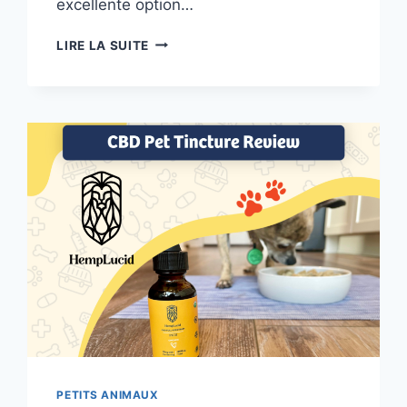
excellente option…
EXAMEN
LIRE LA SUITE
DU
TAPIS
DE
FOURRAGE
ROND
MESSY
MUTTS
2024 :
AVANTAGES
ET
INCONVÉNIENTS
DE
CETTE
MANGEOIRE
INTERACTIVE
PETITS ANIMAUX