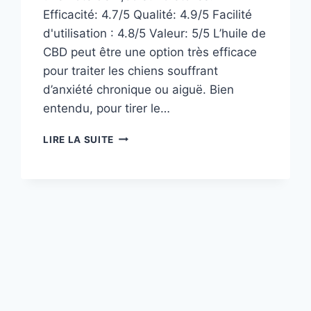
Efficacité: 4.7/5 Qualité: 4.9/5 Facilité
d'utilisation : 4.8/5 Valeur: 5/5 L’huile de
CBD peut être une option très efficace
pour traiter les chiens souffrant
d’anxiété chronique ou aiguë. Bien
entendu, pour tirer le…
REVUE
LIRE LA SUITE
2024
DU
CBD
À
SPECTRE
COMPLET
BIOLOGIQUE
POUR
ANIMAUX
DE
COMPAGNIE
HEMPLUCID :