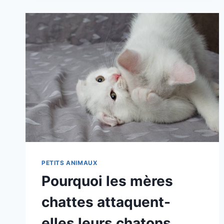
2025:
DOG
ADVENTURING
MADE
FACILE
PETITS ANIMAUX
Pourquoi les mères
chattes attaquent-
elles leurs chatons