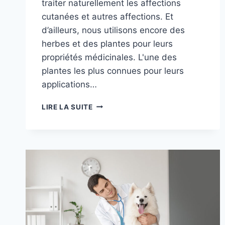
traiter naturellement les affections
cutanées et autres affections. Et
d’ailleurs, nous utilisons encore des
herbes et des plantes pour leurs
propriétés médicinales. L'une des
plantes les plus connues pour leurs
applications…
RACINE
LIRE LA SUITE
DE
BARDANE
POUR
CHIENS :
UTILISATIONS
EXAMINÉES
PAR
UN
VÉTÉRINAIRE,
AVANTAGES
POTENTIELS