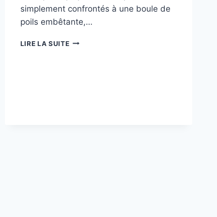
simplement confrontés à une boule de
poils embêtante,…
POURQUOI
LIRE LA SUITE
LES
CHATS
BÂILLONNENT-
ILS
?
11
RAISONS
EXAMINÉES
PAR
UN
VÉTÉRINAIRE
ET
QUE
FAIRE