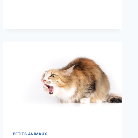
OIES
FONT-
ELLES
DE
BONS
ANIMAUX
DE
COMPAGNIE
?
CONSEILS,
FAITS
ET
FAQ
PETITS ANIMAUX