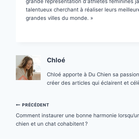
grande représentation d'athlètes féminines j
talentueux cherchant à réaliser leurs meille
grandes villes du monde. »
Chloé
Chloé apporte à Du Chien sa passion
créer des articles qui éclairent et c
Navigation
PRÉCÉDENT
Comment instaurer une bonne harmonie lorsqu’u
de
chien et un chat cohabitent ?
l’article