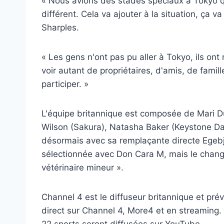
« Nous avions des stades spéciaux à Tokyo qui
différent. Cela va ajouter à la situation, ça 
Sharples.
« Les gens n'ont pas pu aller à Tokyo, ils ont
voir autant de propriétaires, d'amis, de famil
participer. »
L'équipe britannique est composée de Mari D
Wilson (Sakura), Natasha Baker (Keystone Da
désormais avec sa remplaçante directe Egebj
sélectionnée avec Don Cara M, mais le chang
vétérinaire mineur ».
Channel 4 est le diffuseur britannique et pré
direct sur Channel 4, More4 et en streaming.
22 sports seront diffusées sur YouTube.