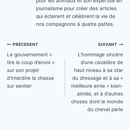
pour les animaux et son expertise en
journalisme pour créer des articles
qui éclairent et célèbrent la vie de
nos compagnons à quatre pattes.
Navigation
PRÉCÉDENT
SUIVANT
Le gouvernement «
L’hommage sincère
de
tire le coup d’envoi »
d’une cavalière de
l’article
sur son projet
haut niveau à sa star
d’interdire la chasse
du dressage et à sa «
sur sentier
meilleure amie » bien-
aimée, et à d’autres
choses dont le monde
du cheval parle