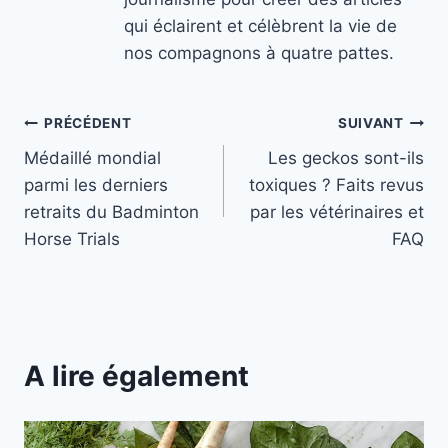
qui éclairent et célèbrent la vie de
nos compagnons à quatre pattes.
Navigation
PRÉCÉDENT
SUIVANT
Médaillé mondial
Les geckos sont-ils
de
parmi les derniers
toxiques ? Faits revus
l’article
retraits du Badminton
par les vétérinaires et
Horse Trials
FAQ
A lire également