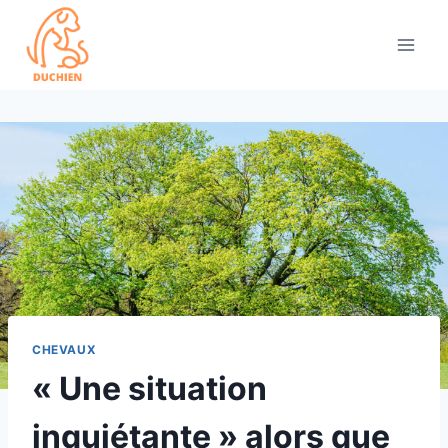
Skip
to
content
CHEVAUX
« Une situation
inquiétante » alors que