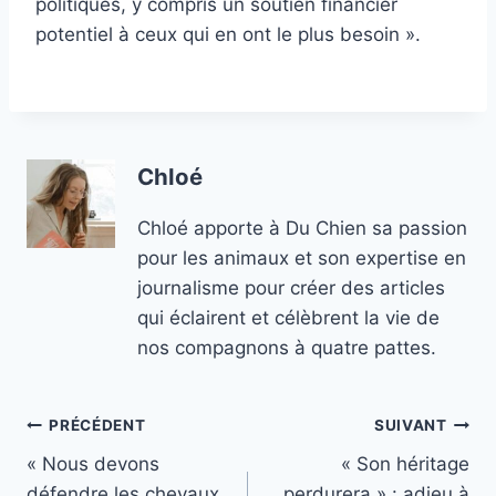
politiques, y compris un soutien financier
potentiel à ceux qui en ont le plus besoin ».
Chloé
Chloé apporte à Du Chien sa passion
pour les animaux et son expertise en
journalisme pour créer des articles
qui éclairent et célèbrent la vie de
nos compagnons à quatre pattes.
Navigation
PRÉCÉDENT
SUIVANT
« Nous devons
« Son héritage
de
défendre les chevaux
perdurera » : adieu à