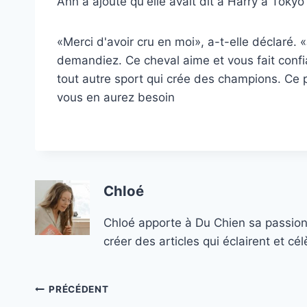
Ann a ajouté qu'elle avait dit à Harry à Toky
«Merci d'avoir cru en moi», a-t-elle déclaré. 
demandiez. Ce cheval aime et vous fait confia
tout autre sport qui crée des champions. Ce
vous en aurez besoin
Chloé
Chloé apporte à Du Chien sa passion
créer des articles qui éclairent et c
Navigation
PRÉCÉDENT