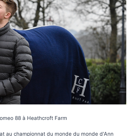
Romeo 88 à Heathcroft Farm
didat au championnat du monde du monde d'Ann