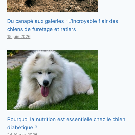
Du canapé aux galeries : L’incroyable flair des
chiens de furetage et ratiers
15 juin 2026
Pourquoi la nutrition est essentielle chez le chien
diabétique ?
24 février 2026