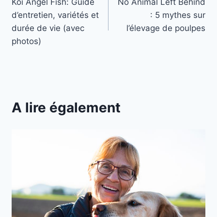
Koi Angel Fish: Guide
No Animal Left Behind
de
d’entretien, variétés et
: 5 mythes sur
l’article
durée de vie (avec
l’élevage de poulpes
photos)
A lire également