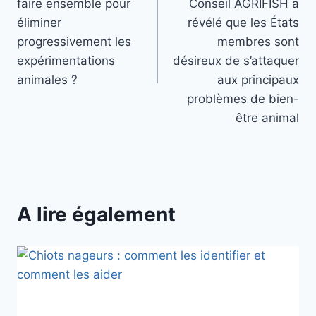
faire ensemble pour
Conseil AGRIFISH a
l’article
éliminer
révélé que les États
progressivement les
membres sont
expérimentations
désireux de s’attaquer
animales ?
aux principaux
problèmes de bien-
être animal
A lire également