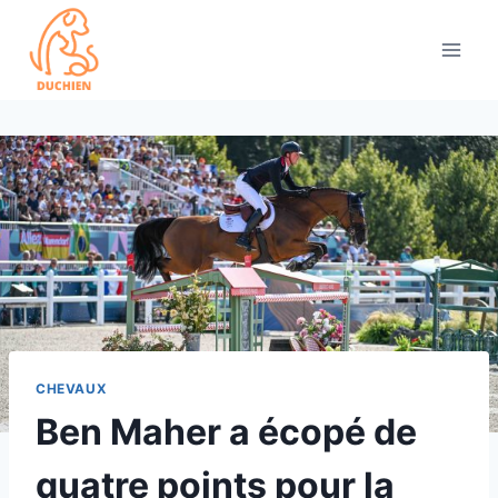
Skip
to
content
CHEVAUX
Ben Maher a écopé de
quatre points pour la