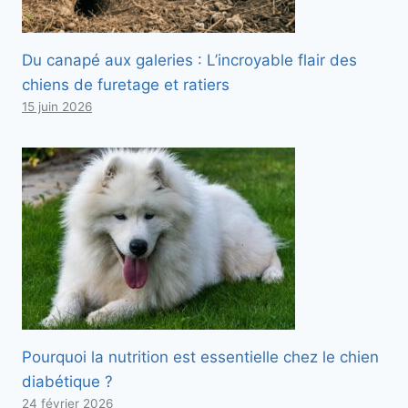
Du canapé aux galeries : L’incroyable flair des
chiens de furetage et ratiers
15 juin 2026
Pourquoi la nutrition est essentielle chez le chien
diabétique ?
24 février 2026