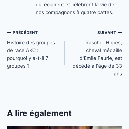
qui éclairent et célèbrent la vie de
nos compagnons à quatre pattes.
Navigation
PRÉCÉDENT
SUIVANT
Histoire des groupes
Rascher Hopes,
de
de race AKC :
cheval médaillé
l’article
pourquoi y a-t-il 7
d'Emile Faurie, est
groupes ?
décédé à l'âge de 33
ans
A lire également