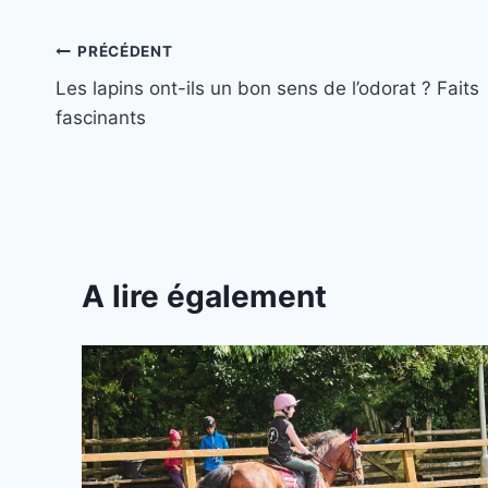
Navigation
PRÉCÉDENT
Les lapins ont-ils un bon sens de l’odorat ? Faits
de
fascinants
l’article
A lire également