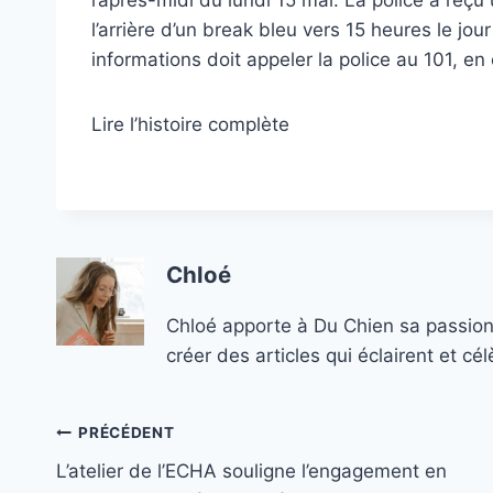
l’après-midi du lundi 15 mai. La police a reçu
l’arrière d’un break bleu vers 15 heures le jo
informations doit appeler la police au 101, e
Lire l’histoire complète
Chloé
Chloé apporte à Du Chien sa passion
créer des articles qui éclairent et c
Navigation
PRÉCÉDENT
L’atelier de l’ECHA souligne l’engagement en
de