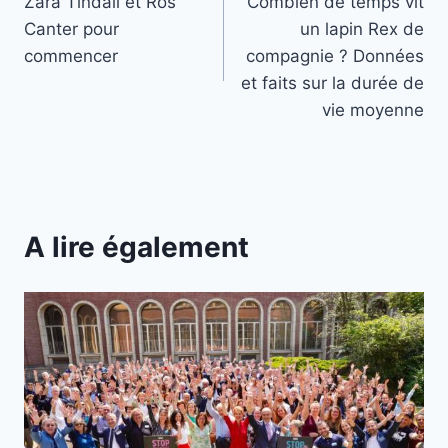
Zara Tindall et Ros
Combien de temps vit
de
Canter pour
un lapin Rex de
l’article
commencer
compagnie ? Données
et faits sur la durée de
vie moyenne
A lire également