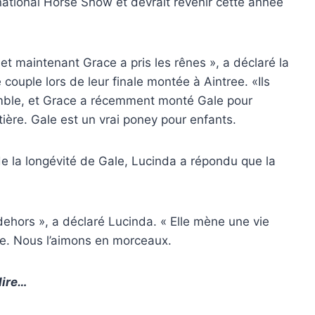
national Horse Show et devrait revenir cette année
et maintenant Grace a pris les rênes », a déclaré la
couple lors de leur finale montée à Aintree. «Ils
emble, et Grace a récemment monté Gale pour
ière. Gale est un vrai poney pour enfants.
de la longévité de Gale, Lucinda a répondu que la
t dehors », a déclaré Lucinda. « Elle mène une vie
sée. Nous l’aimons en morceaux.
lire…