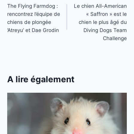
The Flying Farmdog :
Le chien All-American
de
rencontrez l’équipe de
« Saffron » est le
l’article
chiens de plongée
chien le plus âgé du
‘Atreyu’ et Dae Grodin
Diving Dogs Team
Challenge
A lire également