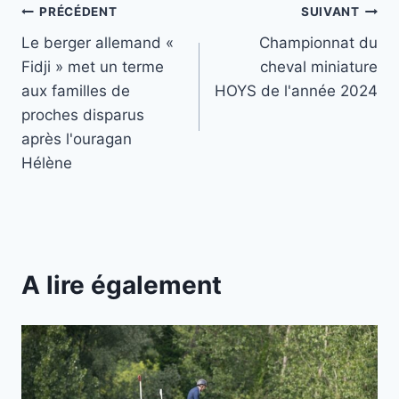
Navigation
PRÉCÉDENT
SUIVANT
Le berger allemand «
Championnat du
de
Fidji » met un terme
cheval miniature
l’article
aux familles de
HOYS de l'année 2024
proches disparus
après l'ouragan
Hélène
A lire également