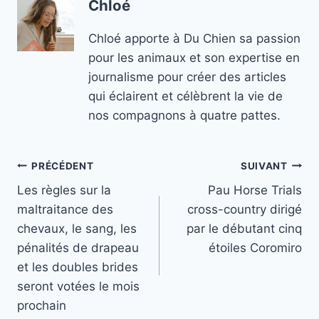
Chloé
Chloé apporte à Du Chien sa passion
pour les animaux et son expertise en
journalisme pour créer des articles
qui éclairent et célèbrent la vie de
nos compagnons à quatre pattes.
Navigation
PRÉCÉDENT
SUIVANT
Les règles sur la
Pau Horse Trials
de
maltraitance des
cross-country dirigé
l’article
chevaux, le sang, les
par le débutant cinq
pénalités de drapeau
étoiles Coromiro
et les doubles brides
seront votées le mois
prochain