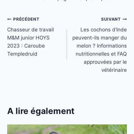
Navigation
PRÉCÉDENT
SUIVANT
Chasseur de travail
Les cochons d’Inde
de
M&M junior HOYS
peuvent-ils manger du
l’article
2023 : Caroube
melon ? Informations
Templedruid
nutritionnelles et FAQ
approuvées par le
vétérinaire
A lire également