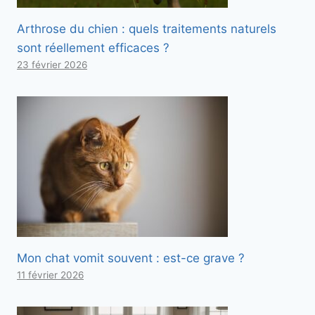
Arthrose du chien : quels traitements naturels
sont réellement efficaces ?
23 février 2026
Mon chat vomit souvent : est-ce grave ?
11 février 2026