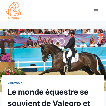
Skip
to
content
CHEVAUX
Le monde équestre se
souvient de Valegro et