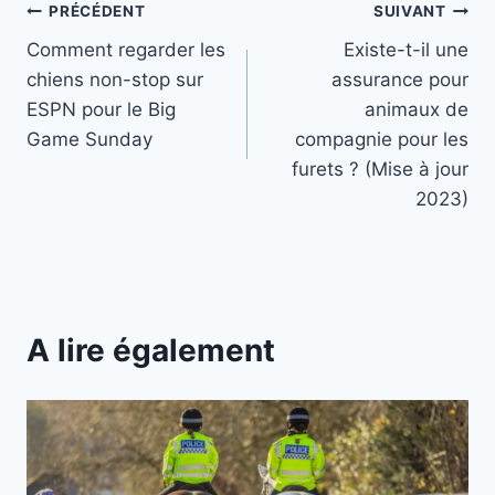
Navigation
PRÉCÉDENT
SUIVANT
Comment regarder les
Existe-t-il une
de
chiens non-stop sur
assurance pour
l’article
ESPN pour le Big
animaux de
Game Sunday
compagnie pour les
furets ? (Mise à jour
2023)
A lire également